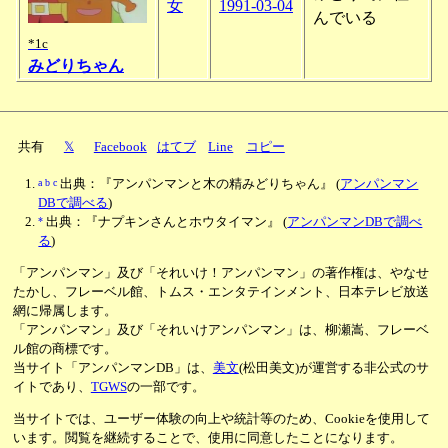
女
1991-03-04
んでいる
*1c
みどりちゃん
共有
𝕏
Facebook
はてブ
Line
コピー
a
b
c
出典：『アンパンマンと木の精みどりちゃん』
(
アンパンマン
DBで調べる
)
*
出典：『ナプキンさんとホウタイマン』
(
アンパンマンDBで調べ
る
)
「アンパンマン」及び「それいけ！アンパンマン」の著作権は、やなせ
たかし、フレーベル館、トムス・エンタテインメント、日本テレビ放送
網に帰属します。
「アンパンマン」及び「それいけアンパンマン」は、柳瀬嵩、フレーベ
ル館の商標です。
当サイト「アンパンマンDB」は、
美文
(松田美文)が運営する非公式のサ
イトであり、
TGWS
の一部です。
当サイトでは、ユーザー体験の向上や統計等のため、Cookieを使用して
います。閲覧を継続することで、使用に同意したことになります。