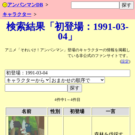
アンパンマンDB
キャラクター
検索結果「初登場：1991-03-
04」
アニメ「それいけ！アンパンマン」登場のキャラクターの情報を掲載し
ている非公式のファンサイトです。
(
設定
)
4件中1～4件目
名前
性別
初登場
一言
森林を伐採す