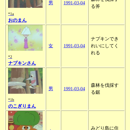
男
1991-03-04
る斧
*1a
おのまん
ナプキンでき
女
1991-03-04
れいにしてく
れる
*2
ナプキンさん
森林を伐採す
男
1991-03-04
る鋸
*1b
のこぎりまん
みどり島に住