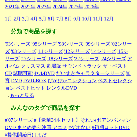
2021年
2022年
2023年
2024年
2025年
2026年
1月
2月
3月
4月
5月
6月
7月
8月
9月
10月
11月
12月
分類で商品を探す
'93シリーズ
'95シリーズ
'98シリーズ
'99シリーズ
'02シリー
ズ
'03シリーズ
'11シリーズ
'12シリーズ
'14シリーズ
'15シ
リーズ
'17シリーズ
'18シリーズ
'22シリーズ
'24シリーズ
ア
ルバム
クリスマス
劇場版
サウンドトラック
ザ・ベスト
CD
試聴可能
セルDVD
だいすきキャラクターシリーズ
知
育
DVD
DVD-BOX
ぴかぴかコレクション
ベストセレクシ
ョン
ベストヒット
レンタルDVD
→
もっと見る
みんなのタグで商品を探す
#'07シリーズ
#【豪華34本セット】それいけ!アンパンマン
DVD まとめ売り映画 アニメ
#ゲオない
#初期ロットDVD
#提供開始日はまだ