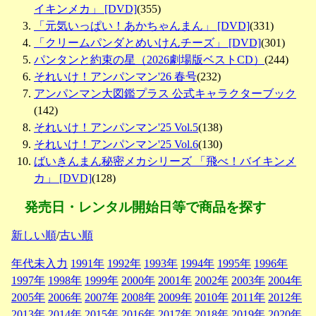
イキンメカ」 [DVD]
(355)
「元気いっぱい！あかちゃんまん」 [DVD]
(331)
「クリームパンダとめいけんチーズ」 [DVD]
(301)
パンタンと約束の星（2026劇場版ベストCD）
(244)
それいけ！アンパンマン'26 春号
(232)
アンパンマン大図鑑プラス 公式キャラクターブック
(142)
それいけ！アンパンマン'25 Vol.5
(138)
それいけ！アンパンマン'25 Vol.6
(130)
ばいきんまん秘密メカシリーズ 「飛べ！バイキンメ
カ」 [DVD]
(128)
発売日・レンタル開始日等で商品を探す
新しい順
/
古い順
年代未入力
1991年
1992年
1993年
1994年
1995年
1996年
1997年
1998年
1999年
2000年
2001年
2002年
2003年
2004年
2005年
2006年
2007年
2008年
2009年
2010年
2011年
2012年
2013年
2014年
2015年
2016年
2017年
2018年
2019年
2020年