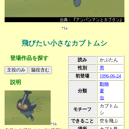
*1a
飛びたい小さなカブトムシ
登場作品を探す
読み
かぶたん
性別
男
初登場
1996-06-24
説明
動物
分類
夏
虫
カブトム
モチーフ
シ
できること
空を飛ぶ
*1b
場所
カブト島