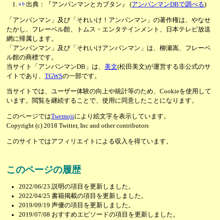
a
b
出典：『アンパンマンとカブタン』
(
アンパンマンDBで調べる
)
「アンパンマン」及び「それいけ！アンパンマン」の著作権は、やなせ
たかし、フレーベル館、トムス・エンタテインメント、日本テレビ放送
網に帰属します。
「アンパンマン」及び「それいけアンパンマン」は、柳瀬嵩、フレーベ
ル館の商標です。
当サイト「アンパンマンDB」は、
美文
(松田美文)が運営する非公式のサ
イトであり、
TGWS
の一部です。
当サイトでは、ユーザー体験の向上や統計等のため、Cookieを使用して
います。閲覧を継続することで、使用に同意したことになります。
このページでは
Twemoji
により絵文字を表示しています。
Copyright (c) 2018 Twitter, Inc and other contributors
このサイトではアフィリエイトによる収入を得ています。
このページの履歴
2022/06/23
説明の項目を更新しました。
2022/04/25
書籍掲載の項目を更新しました。
2019/09/19
声優の項目を更新しました。
2019/07/08
おすすめエピソードの項目を更新しました。