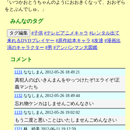
「いつかおとうちゃんのようにおおきくなって、おおぞら
をとぶんでしゅ。」
みんなのタグ
タグ編集
#子供
#テレビアニメキャラ
#レンタル出て
来れるDVDプレイヤー
#原作絵本キャラ
#友達
#漫画出
演のキャラクター
#男
#アンパンマン大図鑑
コメント
1131
ななしまん
2012-05-26 18:49:21
真犯人のばいきんまんをやっつけたぞ!エライぞ!正
義マンたち
1132
ななしまん
2012-05-26 18:49:44
忘れ物ケンカはしませんごめんなさい
1133
ななしまん
2012-05-26 19:02:02
もう二度と悪いことはいたしませんごめんなさい
1321
林 睦美
2012-06-11 19:12:59