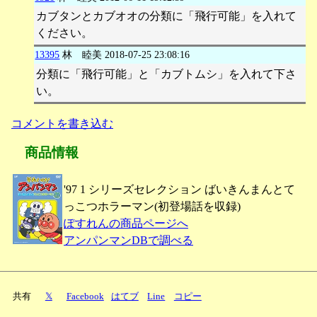
カブタンとカブオオの分類に「飛行可能」を入れて
ください。
13395
林 睦美
2018-07-25 23:08:16
分類に「飛行可能」と「カブトムシ」を入れて下さ
い。
コメントを書き込む
商品情報
'97 1 シリーズセレクション ばいきんまんとて
っこつホラーマン(初登場話を収録)
ぽすれんの商品ページへ
アンパンマンDBで調べる
共有
𝕏
Facebook
はてブ
Line
コピー