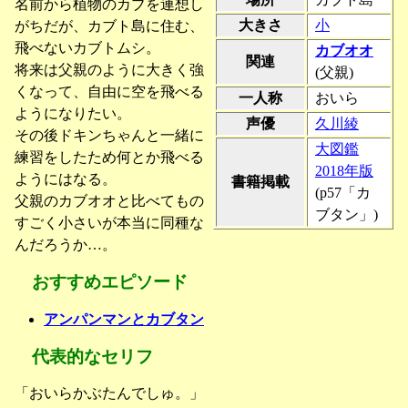
名前から植物のカブを連想し
大きさ
小
がちだが、カブト島に住む、
飛べないカブトムシ。
カブオオ
関連
将来は父親のように大きく強
(父親)
くなって、自由に空を飛べる
一人称
おいら
ようになりたい。
声優
久川綾
その後ドキンちゃんと一緒に
大図鑑
練習をしたため何とか飛べる
2018年版
ようにはなる。
書籍掲載
(p57「カ
父親のカブオオと比べてもの
ブタン」)
すごく小さいが本当に同種な
んだろうか…。
おすすめエピソード
アンパンマンとカブタン
代表的なセリフ
「おいらかぶたんでしゅ。」