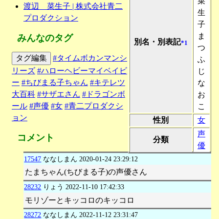
菜
渡辺 菜生子 | 株式会社青二
生
プロダクション
子
ま
みんなのタグ
別名・別表記
*1
つ
タグ編集
#タイムボカンマンシ
ふ
リーズ
#ハローヘビーマイベイビ
じ
ー
#ちびまる子ちゃん
#キテレツ
な
大百科
#サザエさん
#ドラゴンボ
お
ール
#声優
#女
#青二プロダクシ
こ
ョン
性別
女
声
コメント
分類
優
17547
ななしまん
2020-01-24 23:29:12
たまちゃん(ちびまる子)の声優さん
28232
りょう
2022-11-10 17:42:33
モリゾーとキッコロのキッコロ
28272
ななしまん
2022-11-12 23:31:47