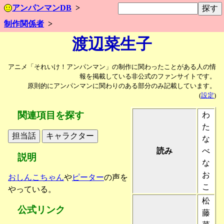
アンパンマンDB
制作関係者
渡辺菜生子
アニメ「それいけ！アンパンマン」の制作に関わったことがある人の情
報を掲載している非公式のファンサイトです。
原則的にアンパンマンに関わりのある部分のみ記載しています。
(
設定
)
関連項目を探す
わ
た
な
読み
べ
説明
な
お
おしんこちゃん
や
ピーター
の声を
こ
やっている。
松
公式リンク
藤