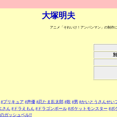
大塚明夫
アニメ「それいけ！アンパンマン」の制作
別
#プリキュア
#声優
#忍たま乱太郎
#歌
#男
#かいとうさんせい
エさん
#ドラえもん
#ドラゴンボール
#ポケットモンスター
#ポ
色のガッシュベル!!