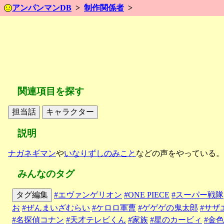
アンパンマンDB
制作関係者
関連項目を探す
説明
ナガネギマン
や
いなりずしのみこと
などの声をやっている。
みんなのタグ
タグ編集
#エヴァンゲリオン
#ONE PIECE
#スーパー戦隊
お
#ぜんまいざむらい
#ケロロ軍曹
#ゲゲゲの鬼太郎
#サザ
#名探偵コナン
#天才テレビくん
#家族
#星のカービィ
#金