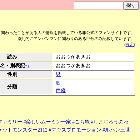
に関わったことがある人の情報を掲載している非公式のファンサイトです。
原則的にアンパンマンに関わりのある部分のみ記載しています。
(
設定
)
読み
おおつかあきお
名・別表記
おおつかあきお
*1
性別
男
歌
分類
声優
ファミリー
#楽しいムーミン一家
#こち亀
#しまじろうのわ
ケットモンスター2112
#マウスプロモーション
#ルパン三世