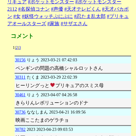
リキュア
#ポケットモンスター
#ポケットモンスター
2112
#名探偵コナン
#声優
#天才テレビくん
#天才バカボ
ン
#女
#妖怪ウォッチぷにぷに
#忍たま乱太郎
#プリキュ
アオールスターズ
#家族
#サザエさん
コメント
1|
2
|
3
30156
りょう
2023-03-21 07:42:03
ペンギンの問題の高橋シャルロットさん
30311
たくま
2023-03-29 22:02:39
ヒーリングっと
プリキュアのスミス母
30461
りょう
2023-04-07 04:26:58
きらりんレボリューションのドナ
30736
ななしまん
2023-04-21 16:09:56
映画ここたまのゲラチョ
30782
2023
2023-04-23 09:03:53