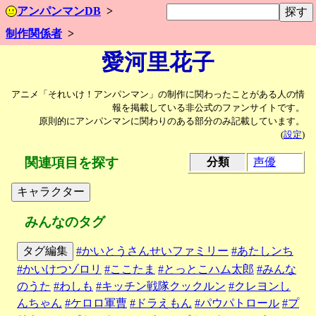
アンパンマンDB
制作関係者
愛河里花子
アニメ「それいけ！アンパンマン」の制作に関わったことがある人の情
報を掲載している非公式のファンサイトです。
原則的にアンパンマンに関わりのある部分のみ記載しています。
(
設定
)
関連項目を探す
分類
声優
みんなのタグ
タグ編集
#かいとうさんせいファミリー
#あたしンち
#かいけつゾロリ
#ここたま
#とっとこハム太郎
#みんな
のうた
#わしも
#キッチン戦隊クックルン
#クレヨンし
んちゃん
#ケロロ軍曹
#ドラえもん
#パウパトロール
#プ