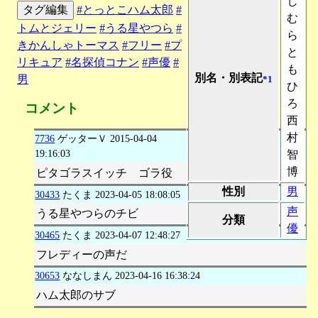
し
タグ編集
#とっとこハム太郎
#
む
トムとジェリー
#うる星やつら
#
ら
きかんしゃトーマス
#フリー
#プ
と
リキュア
#名探偵コナン
#声優
#
も
別名・別表記
男
*1
ひ
ろ
コメント
西
村
7736
ゲッターＶ
2015-04-04
19:16:03
智
博
ピタゴラスイッチ ゴラ役
性別
男
30433
たくま
2023-04-05 18:08:05
声
うる星やつらのチビ
分類
優
30465
たくま
2023-04-07 12:48:27
フレディーの声だ
30653
ななしまん
2023-04-16 16:38:24
ハム太郎のサブ