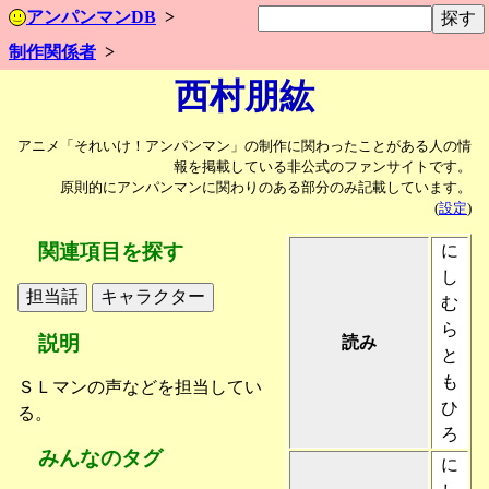
アンパンマンDB
制作関係者
西村朋紘
アニメ「それいけ！アンパンマン」の制作に関わったことがある人の情
報を掲載している非公式のファンサイトです。
原則的にアンパンマンに関わりのある部分のみ記載しています。
(
設定
)
関連項目を探す
に
し
む
ら
説明
読み
と
も
ＳＬマンの声などを担当してい
ひ
る。
ろ
みんなのタグ
に