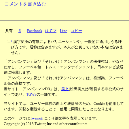
コメントを書き込む
共有
𝕏
Facebook
はてブ
Line
コピー
*
漢字変換の有無によるバリエーションや、一般的に通用しうる呼
び方です。通称は含みますが、本人が公表していない本名は含みま
せん。
「アンパンマン」及び「それいけ！アンパンマン」の著作権は、やなせ
たかし、フレーベル館、トムス・エンタテインメント、日本テレビ放送
網に帰属します。
「アンパンマン」及び「それいけアンパンマン」は、柳瀬嵩、フレーベ
ル館の商標です。
当サイト「アンパンマンDB」は、
美文
(松田美文)が運営する非公式のサ
イトであり、
TGWS
の一部です。
当サイトでは、ユーザー体験の向上や統計等のため、Cookieを使用して
います。閲覧を継続することで、使用に同意したことになります。
このページでは
Twemoji
により絵文字を表示しています。
Copyright (c) 2018 Twitter, Inc and other contributors