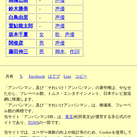
高橋広樹
-
声優
鈴木勝美
-
声優
白鳥由里
-
声優
置鮎龍太郎
-
声優
坂本千夏
女
歌
、
声優
関俊彦
男
声優
藤田伸三
男
脚本
、
作詞
共有
𝕏
Facebook
はてブ
Line
コピー
「アンパンマン」及び「それいけ！アンパンマン」の著作権は、やなせ
たかし、フレーベル館、トムス・エンタテインメント、日本テレビ放送
網に帰属します。
「アンパンマン」及び「それいけアンパンマン」は、柳瀬嵩、フレーベ
ル館の商標です。
当サイト「アンパンマンDB」は、
美文
(松田美文)が運営する非公式のサ
イトであり、
TGWS
の一部です。
当サイトでは、ユーザー体験の向上や統計等のため、Cookieを使用して