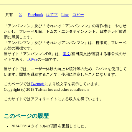
共有
𝕏
Facebook
はてブ
Line
コピー
「アンパンマン」及び「それいけ！アンパンマン」の著作権は、やなせ
たかし、フレーベル館、トムス・エンタテインメント、日本テレビ放送
網に帰属します。
「アンパンマン」及び「それいけアンパンマン」は、柳瀬嵩、フレーベ
ル館の商標です。
当サイト「アンパンマンDB」は、
美文
(松田美文)が運営する非公式のサ
イトであり、
TGWS
の一部です。
当サイトでは、ユーザー体験の向上や統計等のため、Cookieを使用して
います。閲覧を継続することで、使用に同意したことになります。
このページでは
Twemoji
により絵文字を表示しています。
Copyright (c) 2018 Twitter, Inc and other contributors
このサイトではアフィリエイトによる収入を得ています。
このページの履歴
2024/08/14
タイトルの項目を更新しました。