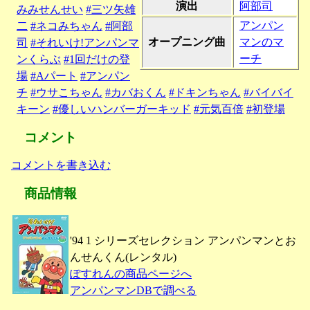
演出
阿部司
みみせんせい
#三ツ矢雄
アンパン
二
#ネコみちゃん
#阿部
オープニング曲
マンのマ
司
#それいけ!アンパンマ
ーチ
ンくらぶ
#1回だけの登
場
#Aパート
#アンパン
チ
#ウサこちゃん
#カバおくん
#ドキンちゃん
#バイバイ
キーン
#優しいハンバーガーキッド
#元気百倍
#初登場
コメント
コメントを書き込む
商品情報
'94 1 シリーズセレクション アンパンマンとお
んせんくん(レンタル)
ぽすれんの商品ページへ
アンパンマンDBで調べる