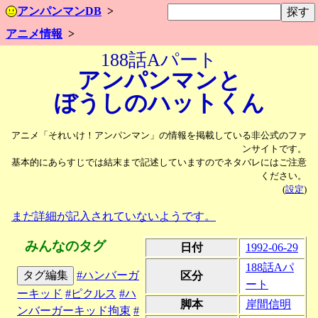
アンパンマンDB
アニメ情報
188話Aパート
アンパンマンと
ぼうしの
ハットくん
アニメ「それいけ！アンパンマン」の情報を掲載している非公式のファ
ンサイトです。
基本的にあらすじでは結末まで記述していますのでネタバレにはご注意
ください。
(
設定
)
まだ詳細が記入されていないようです。
みんなのタグ
日付
1992-06-29
188話Aパ
タグ編集
#ハンバーガ
区分
ート
ーキッド
#ピクルス
#ハ
脚本
岸間信明
ンバーガーキッド拘束
#